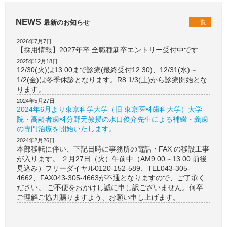
NEWS
最新のお知らせ
一覧
2026年7月7日
【採用情報】2027年卒 全職種新卒エントリー受付中です
2025年12月18日
12/30(火)は13:00まで診療(最終受付12:30)、12/31(水)～
1/2(金)は冬季休診となります。R8.1/3(土)から診療開始とな
ります。
2024年5月27日
2024年6月より東京科学大学（旧 東京医科歯科大学）大学
院・高齢者歯科分野元教授の水口俊介先生による補綴・義歯
の専門治療を開始いたします。
2024年2月26日
本部移転に伴い、下記日時に事務所の電話・FAX の移設工事
が入ります。 ２月27日（火）午前中（AM9:00～13:00 前後
見込み）フリーダイヤル0120-152-589、TEL043-305-
4662、FAX043-305-4663が不通となりますので、ご了承く
ださい。 ご不便をおかけし誠に申し訳ございません。何卒
ご理解ご協力賜りますよう、お願い申し上げます。