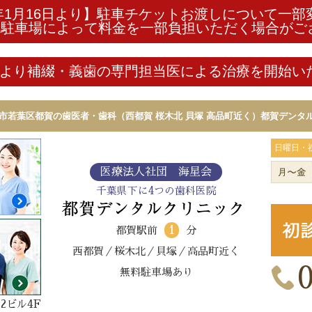
年1月16日より】駐車チケットお渡しについて一
る駐車場によって料金を一部負担いただく場合がご
6月より補綴・義歯の専門担当医による治療を開始
千葉市若葉区都賀の歯医者・歯科（西都賀 桜木北 貝塚 高品町近く）都賀デンタ
日曜日・
医療法人社団 海星会
千葉県下に4つの歯科医院
1
都賀駅前
分
西都賀／桜木北／貝塚／高品町近く
無料駐車場あり
2ビル4F