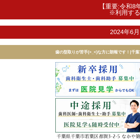
【重要:令和8
※利用す
2024年
歯の型取りが苦手(>_<)な方に朗報です！|
千葉県千葉市若葉区都賀3-2-5 なかや第