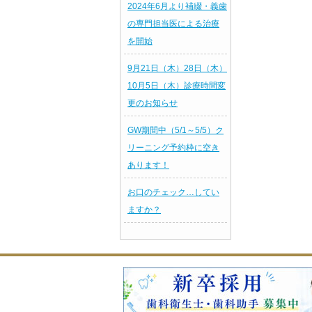
2024年6月より補綴・義歯
の専門担当医による治療
を開始
9月21日（木）28日（木）
10月5日（木）診療時間変
更のお知らせ
GW期間中（5/1～5/5）ク
リーニング予約枠に空き
あります！
お口のチェック…してい
ますか？