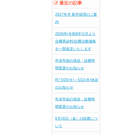
最近の記事
2027年卒 新卒採用のご案
内
2026年(令和8年)2月より
自費再診料/自費治療価格
を一部改定いたします
年末年始の休診・診療時
間変更のお知らせ
R7 5/20(火)～5/22(木)休診
のお知らせ
年末年始の休診・診療時
間変更のお知らせ
8月16日（金）の診療につ
いて