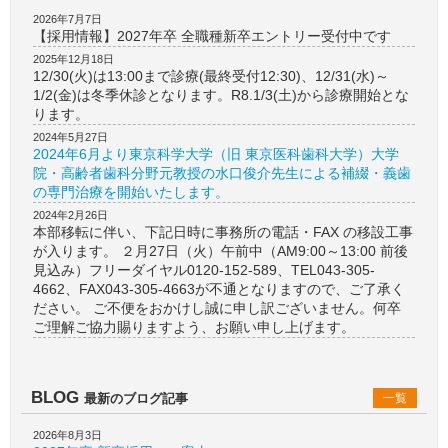
2026年7月7日
【採用情報】2027年卒 全職種新卒エントリー受付中です
2025年12月18日
12/30(火)は13:00まで診療(最終受付12:30)、12/31(水)～
1/2(金)は冬季休診となります。R8.1/3(土)から診療開始とな
ります。
2024年5月27日
2024年6月より東京科学大学（旧 東京医科歯科大学）大学
院・高齢者歯科分野元教授の水口俊介先生による補綴・義歯
の専門治療を開始いたします。
2024年2月26日
本部移転に伴い、下記日時に事務所の電話・FAX の移設工事
が入ります。 ２月27日（火）午前中（AM9:00～13:00 前後
見込み）フリーダイヤル0120-152-589、TEL043-305-
4662、FAX043-305-4663が不通となりますので、ご了承く
ださい。 ご不便をおかけし誠に申し訳ございません。何卒
ご理解ご協力賜りますよう、お願い申し上げます。
BLOG
最新のブログ記事
一覧
2026年8月3日