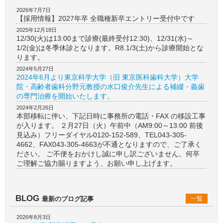
2026年7月7日
【採用情報】2027年卒 全職種新卒エントリー受付中です
2025年12月18日
12/30(火)は13:00まで診療(最終受付12:30)、12/31(水)～
1/2(金)は冬季休診となります。R8.1/3(土)から診療開始とな
ります。
2024年5月27日
2024年6月より東京科学大学（旧 東京医科歯科大学）大学
院・高齢者歯科分野元教授の水口俊介先生による補綴・義歯
の専門治療を開始いたします。
2024年2月26日
本部移転に伴い、下記日時に事務所の電話・FAX の移設工事
が入ります。 ２月27日（火）午前中（AM9:00～13:00 前後
見込み）フリーダイヤル0120-152-589、TEL043-305-
4662、FAX043-305-4663が不通となりますので、ご了承く
ださい。 ご不便をおかけし誠に申し訳ございません。何卒
ご理解ご協力賜りますよう、お願い申し上げます。
BLOG
最新のブログ記事
一覧
2026年8月3日