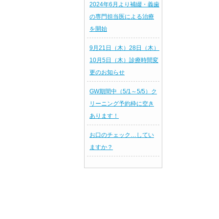
2024年6月より補綴・義歯
の専門担当医による治療
を開始
9月21日（木）28日（木）
10月5日（木）診療時間変
更のお知らせ
GW期間中（5/1～5/5）ク
リーニング予約枠に空き
あります！
お口のチェック…してい
ますか？