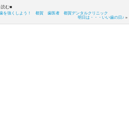
を読む■
歯を強くしよう！ 都賀 歯医者 都賀デンタルクリニック
明日は・・・いい歯の日♪
»