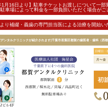
年1月16日より】駐車チケットお渡しについて一
る駐車場によって料金を一部負担いただく場合がご
6月より補綴・義歯の専門担当医による治療を開始
デンタルクリニックが紹介されます|千葉市若葉区都賀の歯医者・歯科（西都賀
日曜日・
医療法人社団 海星会
千葉県下に4つの歯科医院
1
都賀駅前
分
西都賀／桜木北／貝塚／高品町近く
無料駐車場あり
2ビル4F