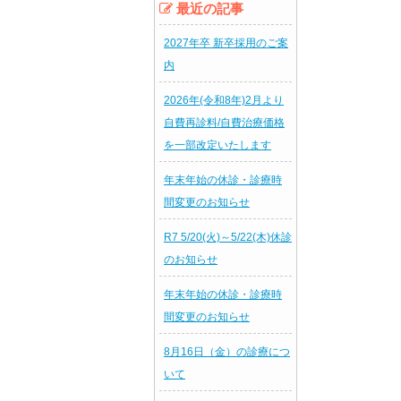
最近の記事
2027年卒 新卒採用のご案
内
2026年(令和8年)2月より
自費再診料/自費治療価格
を一部改定いたします
年末年始の休診・診療時
間変更のお知らせ
R7 5/20(火)～5/22(木)休診
のお知らせ
年末年始の休診・診療時
間変更のお知らせ
8月16日（金）の診療につ
いて