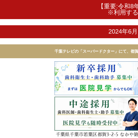
【重要:令和8
※利用す
2024年
千葉テレビの「スーパードクター」にて、都賀
ニック
千葉県千葉市若葉区都賀3-2-5 なかや第