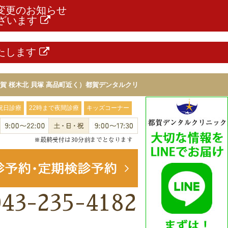
部変更のお知らせ
ざいます
いたします
 桜木北 貝塚 高品町近く）都賀デンタルクリ
祝日診療
22時まで夜間診療
キッズコーナー
※最終受付は30分前までとなります
043-235-4182