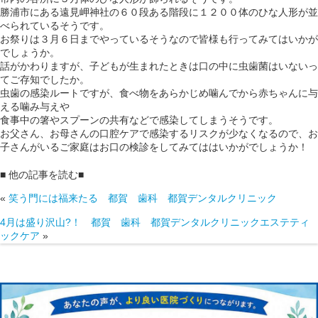
勝浦市にある遠見岬神社の６０段ある階段に１２００体のひな人形が並
べられているそうです。
お祭りは３月６日までやっているそうなので皆様も行ってみてはいかが
でしょうか。
話がかわりますが、子どもが生まれたときは口の中に虫歯菌はいないっ
てご存知でしたか。
虫歯の感染ルートですが、食べ物をあらかじめ噛んでから赤ちゃんに与
える噛み与えや
食事中の箸やスプーンの共有などで感染してしまうそうです。
お父さん、お母さんの口腔ケアで感染するリスクが少なくなるので、お
子さんがいるご家庭はお口の検診をしてみてははいかがでしょうか！
■ 他の記事を読む■
«
笑う門には福来たる 都賀 歯科 都賀デンタルクリニック
4月は盛り沢山?！ 都賀 歯科 都賀デンタルクリニックエステティ
ックケア
»